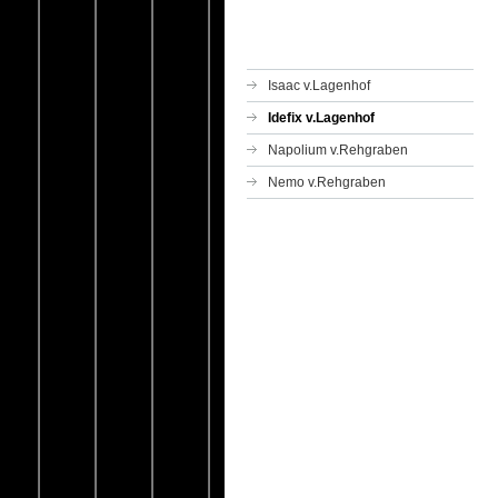
Isaac v.Lagenhof
Idefix v.Lagenhof
Napolium v.Rehgraben
Nemo v.Rehgraben