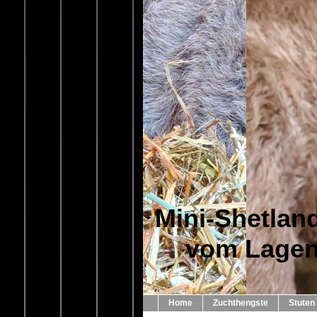
Mini-Shetlan
vom Lage
Home
Zuchthengste
Stuten