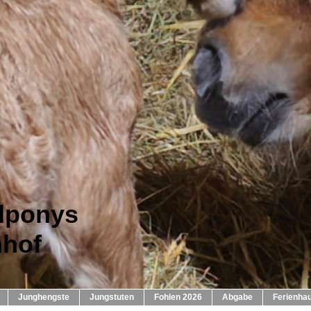
dponys
nhof
Junghengste
Jungstuten
Fohlen 2026
Abgabe
Ferienha