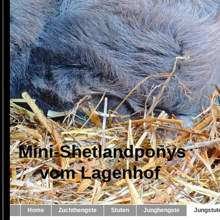
Mini-Shetlandponys
vom Lagenhof
Home
Zuchthengste
Stuten
Junghengste
Jungstut