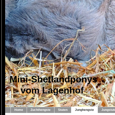
Mini-Shetlandponys
vom Lagenhof
Home
Zuchthengste
Stuten
Junghengste
Jungstut